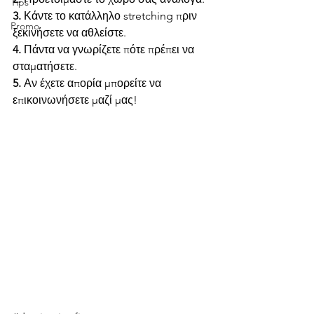
Tips
3. 
Κάντε το κατάλληλο stretching πριν 
Promo
ξεκινήσετε να αθλείστε.
4. 
Πάντα να γνωρίζετε πότε πρέπει να 
σταματήσετε.
5.
 Αν έχετε απορία μπορείτε να 
επικοινωνήσετε μαζί μας!