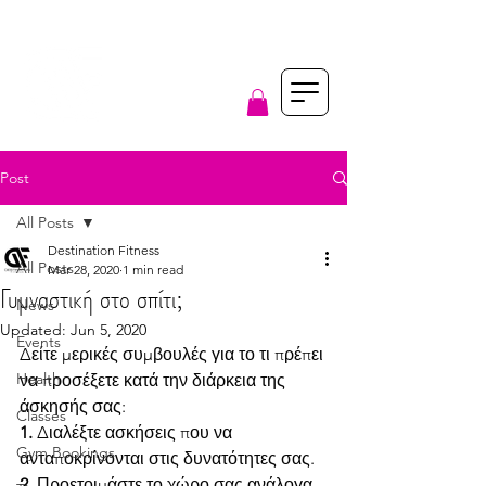
Post
All Posts
Destination Fitness
All Posts
Mar 28, 2020
1 min read
Γυμναστική στο σπίτι;
News
Updated:
Jun 5, 2020
Events
Δείτε μερικές συμβουλές για το τι πρέπει 
Health
να προσέξετε κατά την διάρκεια της 
άσκησής σας:
Classes
1.
 Διαλέξτε ασκήσεις που να 
Gym Bookings
ανταποκρίνονται στις δυνατότητες σας.
2.
 Προετοιμάστε το χώρο σας ανάλογα.