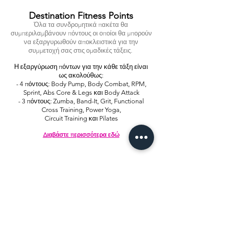
Destination Fitness Points
Όλα τα συνδρομητικά πακέτα θα
συμπεριλαμβάνουν πόντους οι οποίοι θα μπορούν
να εξαργυρωθούν αποκλειστικά για την
συμμετοχή σας στις ομαδικές τάξεις.
Η εξαργύρωση πόντων για την κάθε τάξη είναι
ως ακολούθως:
- 4 πόντους: Body Pump, Body Combat, RPM,
Sprint, Abs Core & Legs και Body Attack
- 3 πόντους: Zumba, Band-It, Grit, Functional
Cross Training, Power Yoga,
Circuit Training και Pilates
Διαβάστε περισσότερα εδώ
Address: 85 Larnacos Avenue,
Aglatzia, Nicosia
2102, Cyprus
info@destinationfitness.fitness
e-mail: