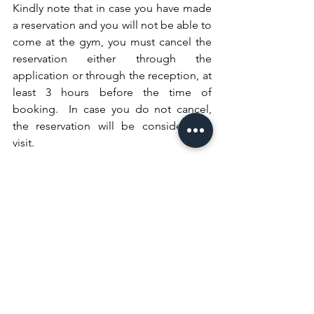
Kindly note that in case you have made 
a reservation and you will not be able to 
come at the gym, you must cancel the 
reservation either through the 
application or through the reception, at 
least 3 hours before the time of 
booking.  In case you do not cancel, 
the reservation will be considered a 
visit.
To enter and exit the gym you have to 
use your personal RFID card.
Members obligations
Use of personal face mask when 
entering and exiting the gym.
During your visit at the gym the below 
rules should be followed:
· Coronapass – based on the 