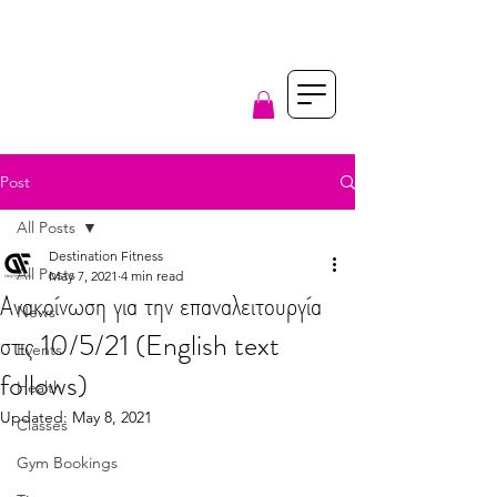
Buy Reformer Pilates
Post
All Posts
Destination Fitness
All Posts
May 7, 2021
4 min read
Ανακοίνωση για την επαναλειτουργία
News
στις 10/5/21 (English text
Events
follows)
Health
Updated:
May 8, 2021
Classes
Gym Bookings