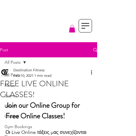
Post
All Posts
Destination Fitness
All Posts
Feb 10, 2021
1 min read
FREE LIVE ONLINE
News
CLASSES!
Events
Join our Online Group for 
Health
Free Online Classes!
Classes
Gym Bookings
Οι Live Online τάξεις μας συνεχίζονται 